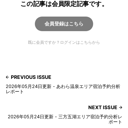
この記事は会員限定記事です。
会員登録はこちら
既に会員ですか？ログインはこちらから
PREVIOUS ISSUE
2026年05月24日更新 - あわら温泉エリア宿泊予約分析
レポート
NEXT ISSUE
2026年05月24日更新 - 三方五湖エリア宿泊予約分析レ
ポート